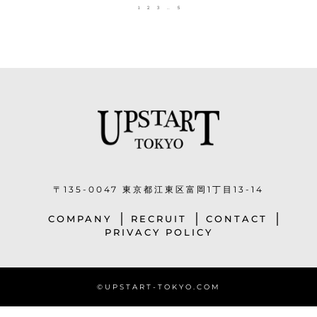
1
2
3
…
5
〒135-0047 東京都江東区富岡1丁目13-14
COMPANY
RECRUIT
CONTACT
PRIVACY POLICY
©︎UPSTART-TOKYO.COM