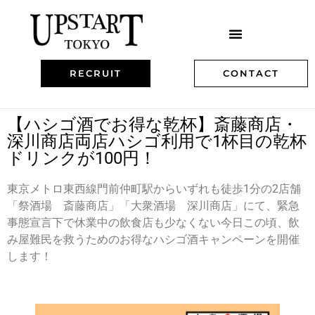
RECRUIT
CONTACT
【ハシゴ酒でお得な乾杯】斎藤商店・
深川商店両店ハシゴ利用で1杯目の乾杯
ドリンクが100円！
東京メトロ東西線門前仲町駅からいずれも徒歩1分の2店舗
「祭酒場 斎藤商店」「大衆酒場 深川商店」にて、緊急
事態宣言下で休業中の飲食店も少なくない今日この頃、飲
み屋難民を救うためのお得なハシゴ酒キャンペーンを開催
します！